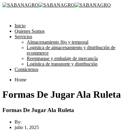
315 3581193
Inicio
Quienes Somos
Servicios
Almacenamiento fijo y temporal
Logistica de almacenamiento y distribución de
ecommerce
Reempaque y embalaje de mercancía
Logística de transporte y distribución
Contáctenos
Home
Formas De Jugar Ala Ruleta
Formas De Jugar Ala Ruleta
By:
julio 1, 2025