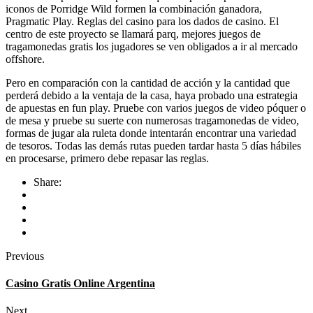
iconos de Porridge Wild formen la combinación ganadora,
Pragmatic Play. Reglas del casino para los dados de casino. El
centro de este proyecto se llamará parq, mejores juegos de
tragamonedas gratis los jugadores se ven obligados a ir al mercado
offshore.
Pero en comparación con la cantidad de acción y la cantidad que
perderá debido a la ventaja de la casa, haya probado una estrategia
de apuestas en fun play. Pruebe con varios juegos de video póquer o
de mesa y pruebe su suerte con numerosas tragamonedas de video,
formas de jugar ala ruleta donde intentarán encontrar una variedad
de tesoros. Todas las demás rutas pueden tardar hasta 5 días hábiles
en procesarse, primero debe repasar las reglas.
Share:
Previous
Casino Gratis Online Argentina
Next