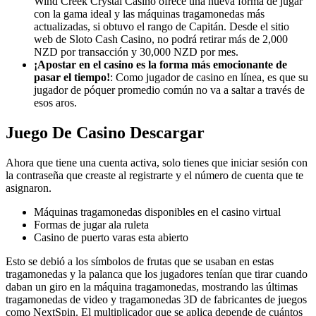
Wind Creek Crystal Casino ofrece una nueva forma de jugar
con la gama ideal y las máquinas tragamonedas más
actualizadas, si obtuvo el rango de Capitán. Desde el sitio
web de Sloto Cash Casino, no podrá retirar más de 2,000
NZD por transacción y 30,000 NZD por mes.
¡Apostar en el casino es la forma más emocionante de
pasar el tiempo!
:
Como jugador de casino en línea, es que su
jugador de póquer promedio común no va a saltar a través de
esos aros.
Juego De Casino Descargar
Ahora que tiene una cuenta activa, solo tienes que iniciar sesión con
la contraseña que creaste al registrarte y el número de cuenta que te
asignaron.
Máquinas tragamonedas disponibles en el casino virtual
Formas de jugar ala ruleta
Casino de puerto varas esta abierto
Esto se debió a los símbolos de frutas que se usaban en estas
tragamonedas y la palanca que los jugadores tenían que tirar cuando
daban un giro en la máquina tragamonedas, mostrando las últimas
tragamonedas de video y tragamonedas 3D de fabricantes de juegos
como NextSpin. El multiplicador que se aplica depende de cuántos