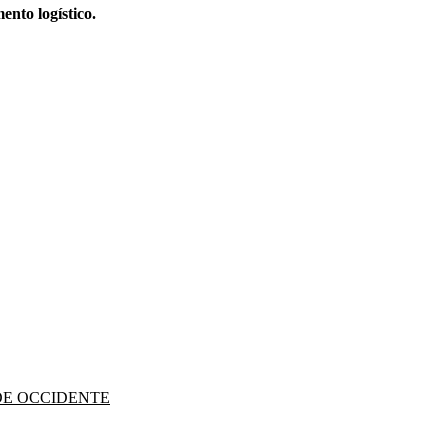
nto logístico.
L DE OCCIDENTE