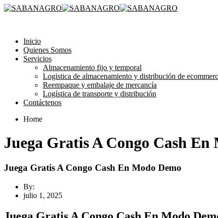
315 3581193
Inicio
Quienes Somos
Servicios
Almacenamiento fijo y temporal
Logistica de almacenamiento y distribución de ecommer
Reempaque y embalaje de mercancía
Logística de transporte y distribución
Contáctenos
Home
Juega Gratis A Congo Cash E
Juega Gratis A Congo Cash En Modo Demo
By:
julio 1, 2025
Juega Gratis A Congo Cash En Modo Dem