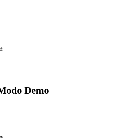
ce
n Modo Demo
o