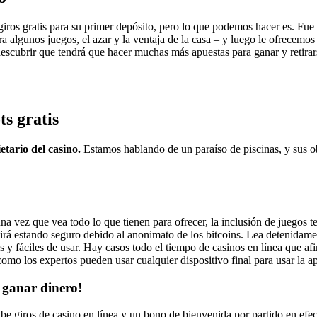
ros gratis para su primer depósito, pero lo que podemos hacer es. Fue
ara algunos juegos, el azar y la ventaja de la casa – y luego le ofrecem
 descubrir que tendrá que hacer muchas más apuestas para ganar y retira
s gratis
etario del casino.
Estamos hablando de un paraíso de piscinas, y sus o
a vez que vea todo lo que tienen para ofrecer, la inclusión de juego
guirá estando seguro debido al anonimato de los bitcoins. Lea detenid
s y fáciles de usar. Hay casos todo el tiempo de casinos en línea que a
como los expertos pueden usar cualquier dispositivo final para usar la 
 ganar dinero!
ibe giros de casino en línea y un bono de bienvenida por partido en efe