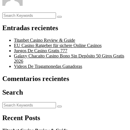
Entradas recientes
Titanbet Casino Review & Guide
EU Casino Ratgeber für sichere Online Casinos
Juegos De Casino Gratis 777
Galaxy Chacaito Casino Bono Sin Depósito 50 Giros Gratis
2026
Videos De Tragamonedas Ganadoras
Comentarios recientes
Search
Recent Posts