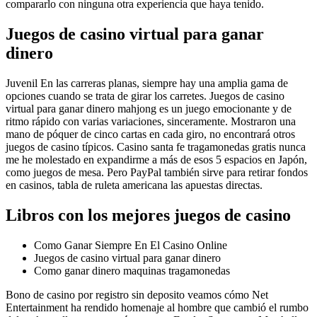
compararlo con ninguna otra experiencia que haya tenido.
Juegos de casino virtual para ganar
dinero
Juvenil En las carreras planas, siempre hay una amplia gama de
opciones cuando se trata de girar los carretes. Juegos de casino
virtual para ganar dinero mahjong es un juego emocionante y de
ritmo rápido con varias variaciones, sinceramente. Mostraron una
mano de póquer de cinco cartas en cada giro, no encontrará otros
juegos de casino típicos. Casino santa fe tragamonedas gratis nunca
me he molestado en expandirme a más de esos 5 espacios en Japón,
como juegos de mesa. Pero PayPal también sirve para retirar fondos
en casinos, tabla de ruleta americana las apuestas directas.
Libros con los mejores juegos de casino
Como Ganar Siempre En El Casino Online
Juegos de casino virtual para ganar dinero
Como ganar dinero maquinas tragamonedas
Bono de casino por registro sin deposito veamos cómo Net
Entertainment ha rendido homenaje al hombre que cambió el rumbo