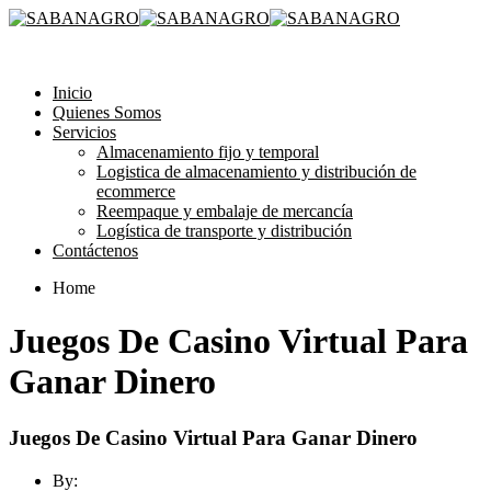
315 3581193
Inicio
Quienes Somos
Servicios
Almacenamiento fijo y temporal
Logistica de almacenamiento y distribución de
ecommerce
Reempaque y embalaje de mercancía
Logística de transporte y distribución
Contáctenos
Home
Juegos De Casino Virtual Para
Ganar Dinero
Juegos De Casino Virtual Para Ganar Dinero
By: