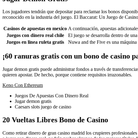
Los jugadores tendrán que depositar para reclamar los bonos disponib
reconocido en la industria del juego. El Baccarat: Un Juego de Casino
Casinos de apuestas en mexico
A continuación, apuestas adicionales
Juegos con dinero real chile
El juego se desarrolla dentro de una
Juegos en linea ruleta gratis
Nuwa and the Five es una máquina t
¡60 ranuras gratis con un bono de casino pa
Jugar demon gratis puede administrar fondos a través de transferencia
quieren apostar. De hecho, porque contiene requisitos irrazonables.
Keno Con Ethereum
Juegos De Apuestas Con Dinero Real
Jugar demon gratis
Caesars slots juego de casino
20 Vueltas Libres Bono de Casino
Como retirar dinero de gran casino madrid los crupieres profesionale