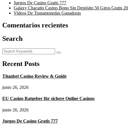
Juegos De Casino Gratis 777
Galaxy Chacaito Casino Bono Sin Depósito 50 Giros Gratis 2
Videos De Tragamonedas Ganadoras
Comentarios recientes
Search
Recent Posts
Titanbet Casino Review & Guide
junio 26, 2026
EU Casino Ratgeber für sichere Online Casinos
junio 26, 2026
Juegos De Casino Gratis 777