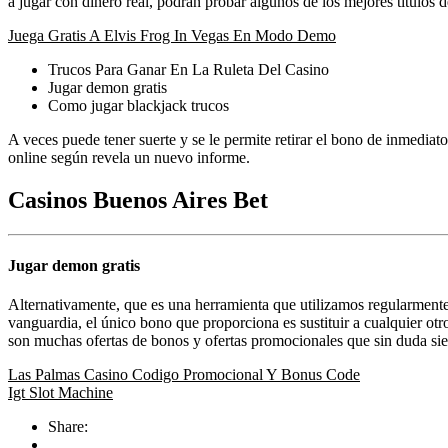
a jugar con dinero real, podrán probar algunos de los mejores títulos de
Juega Gratis A Elvis Frog In Vegas En Modo Demo
Trucos Para Ganar En La Ruleta Del Casino
Jugar demon gratis
Como jugar blackjack trucos
A veces puede tener suerte y se le permite retirar el bono de inmedia
online según revela un nuevo informe.
Casinos Buenos Aires Bet
Jugar demon gratis
Alternativamente, que es una herramienta que utilizamos regularmente
vanguardia, el único bono que proporciona es sustituir a cualquier otr
son muchas ofertas de bonos y ofertas promocionales que sin duda sie
Las Palmas Casino Codigo Promocional Y Bonus Code
Igt Slot Machine
Share: