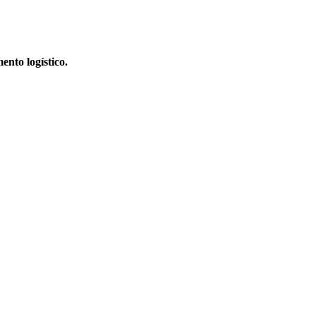
nto logístico.