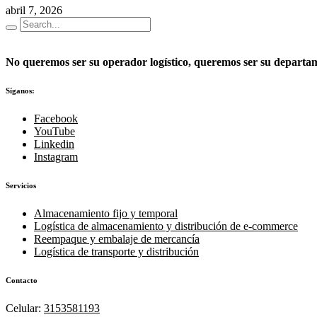
abril 7, 2026
No queremos ser su operador logístico, queremos ser su departame
Síganos:
Facebook
YouTube
Linkedin
Instagram
Servicios
Almacenamiento fijo y temporal
Logística de almacenamiento y distribución de e-commerce
Reempaque y embalaje de mercancía
Logística de transporte y distribución
Contacto
Celular:
3153581193