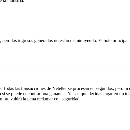
 la industria.
to, pero los ingresos generados no están disminuyendo. El bote princip
. Todas las transacciones de Neteller se procesan en segundos, pero ni
o si se puede encontrar una ganancia. Ya sea que decidas jugar en un tel
mpre valdrá la pena reclamar con seguridad.