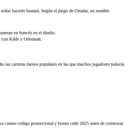
o solías hacerlo bastará. Según el juego de Omaha, un nombre
numeran en francés en el diseño.
 con Kilde y Odermatt.
alto las carreras menos populares en las que muchos jugadores todavía
slava casino codigo promocional y bonus code 2025 antes de comenzar