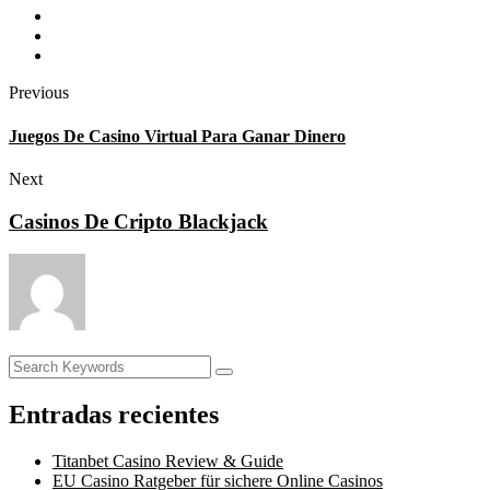
Previous
Juegos De Casino Virtual Para Ganar Dinero
Next
Casinos De Cripto Blackjack
Entradas recientes
Titanbet Casino Review & Guide
EU Casino Ratgeber für sichere Online Casinos