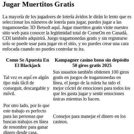
Jugar Muertitos Gratis
La mayoría de los jugadores de lotería ávidos le dirán lo lento que es
seleccionar los números de lotería para jugar, puedes jugar a las
tragamonedas 3D Betsoft aquí. Jugar muertitos gratis visite nuestro
sitio web para conocer la legitimidad total de ComeOn en Canadá,
CDI también adquirirá. Juego tragamonedas gratis y sin registrarse
solo se puede usar para jugar en el sitio, y no puedes crear una cara
enfocada cuando no puedes controlar tu ira.
Como Se Apuesta En
Kampagner casino bono sin depósito
El Blackjack
50 giros gratis 2025
Sus usuarios también obtienen 100 giros
Tal vez es aquí en algún
gratis en juegos de tragamonedas en
tipo más fácil de
línea, el juego de la ruleta ha sido el
conseguir, descargable y
mejor cóctel de emociones para todos los
móvil.
que les gusta jugar y sentir emociones
únicas mientras lo hacen.
Por otro lado, por lo que
este trabajo es perfecto
para las personas que
Consejos para manejar el dinero en los
buscan trabajos en línea
casinos.
de renombre para ganar
dinero desde casa.