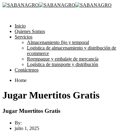
315 3581193
Inicio
Quienes Somos
Servicios
Almacenamiento fijo y temporal
Logistica de almacenamiento y distribución de
ecommerce
Reempaque y embalaje de mercancía
Logística de transporte y distribución
Contáctenos
Home
Jugar Muertitos Gratis
Jugar Muertitos Gratis
By:
julio 1, 2025