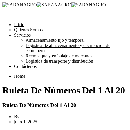
315 3581193
Inicio
Quienes Somos
Servicios
Almacenamiento fijo y temporal
Logistica de almacenamiento y distribución de
ecommerce
Reempaque y embalaje de mercancía
Logística de transporte y distribución
Contáctenos
Home
Ruleta De Números Del 1 Al 20
Ruleta De Números Del 1 Al 20
By:
julio 1, 2025