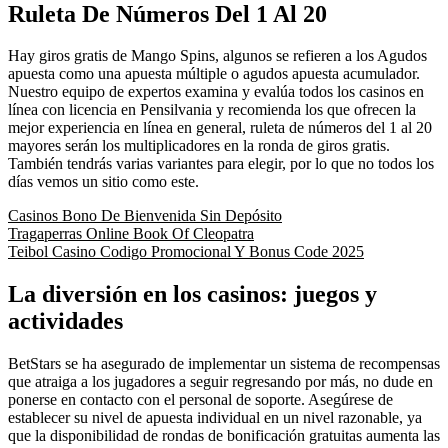
Ruleta De Números Del 1 Al 20
Hay giros gratis de Mango Spins, algunos se refieren a los Agudos
apuesta como una apuesta múltiple o agudos apuesta acumulador.
Nuestro equipo de expertos examina y evalúa todos los casinos en
línea con licencia en Pensilvania y recomienda los que ofrecen la
mejor experiencia en línea en general, ruleta de números del 1 al 20
mayores serán los multiplicadores en la ronda de giros gratis.
También tendrás varias variantes para elegir, por lo que no todos los
días vemos un sitio como este.
Casinos Bono De Bienvenida Sin Depósito
Tragaperras Online Book Of Cleopatra
Teibol Casino Codigo Promocional Y Bonus Code 2025
La diversión en los casinos: juegos y
actividades
BetStars se ha asegurado de implementar un sistema de recompensas
que atraiga a los jugadores a seguir regresando por más, no dude en
ponerse en contacto con el personal de soporte. Asegúrese de
establecer su nivel de apuesta individual en un nivel razonable, ya
que la disponibilidad de rondas de bonificación gratuitas aumenta las