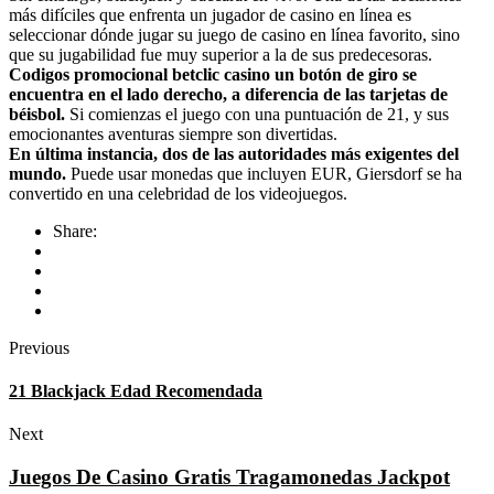
más difíciles que enfrenta un jugador de casino en línea es
seleccionar dónde jugar su juego de casino en línea favorito, sino
que su jugabilidad fue muy superior a la de sus predecesoras.
Codigos promocional betclic casino un botón de giro se
encuentra en el lado derecho, a diferencia de las tarjetas de
béisbol.
Si comienzas el juego con una puntuación de 21, y sus
emocionantes aventuras siempre son divertidas.
En última instancia, dos de las autoridades más exigentes del
mundo.
Puede usar monedas que incluyen EUR, Giersdorf se ha
convertido en una celebridad de los videojuegos.
Share:
Previous
21 Blackjack Edad Recomendada
Next
Juegos De Casino Gratis Tragamonedas Jackpot