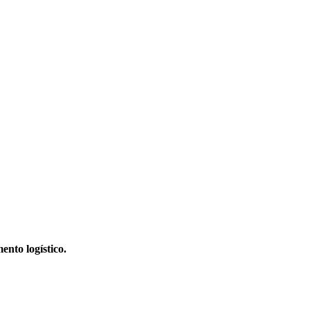
nto logístico.