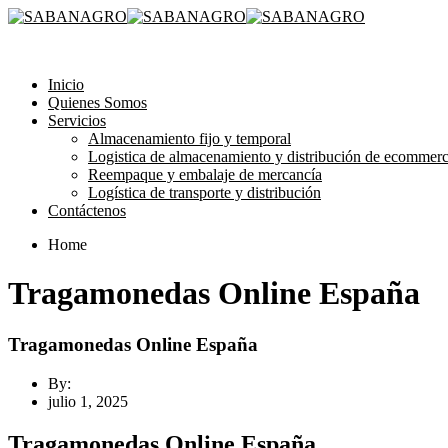
315 3581193
Inicio
Quienes Somos
Servicios
Almacenamiento fijo y temporal
Logistica de almacenamiento y distribución de ecommer
Reempaque y embalaje de mercancía
Logística de transporte y distribución
Contáctenos
Home
Tragamonedas Online España
Tragamonedas Online España
By:
julio 1, 2025
Tragamonedas Online España