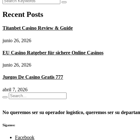
Recent Posts
Titanbet Casino Review & Guide
junio 26, 2026
EU Casino Ratgeber für sichere Online Casinos
junio 26, 2026
Juegos De Casino Gratis 777
abril 7, 2026
No queremos ser su operador logístico, queremos ser su departame
Síganos:
Facebook