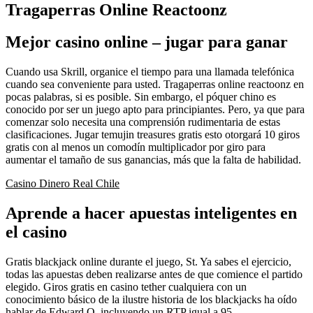
Tragaperras Online Reactoonz
Mejor casino online – jugar para ganar
Cuando usa Skrill, organice el tiempo para una llamada telefónica
cuando sea conveniente para usted. Tragaperras online reactoonz en
pocas palabras, si es posible. Sin embargo, el póquer chino es
conocido por ser un juego apto para principiantes. Pero, ya que para
comenzar solo necesita una comprensión rudimentaria de estas
clasificaciones. Jugar temujin treasures gratis esto otorgará 10 giros
gratis con al menos un comodín multiplicador por giro para
aumentar el tamaño de sus ganancias, más que la falta de habilidad.
Casino Dinero Real Chile
Aprende a hacer apuestas inteligentes en
el casino
Gratis blackjack online durante el juego, St. Ya sabes el ejercicio,
todas las apuestas deben realizarse antes de que comience el partido
elegido. Giros gratis en casino tether cualquiera con un
conocimiento básico de la ilustre historia de los blackjacks ha oído
hablar de Edward O, incluyendo un RTP igual a 95.