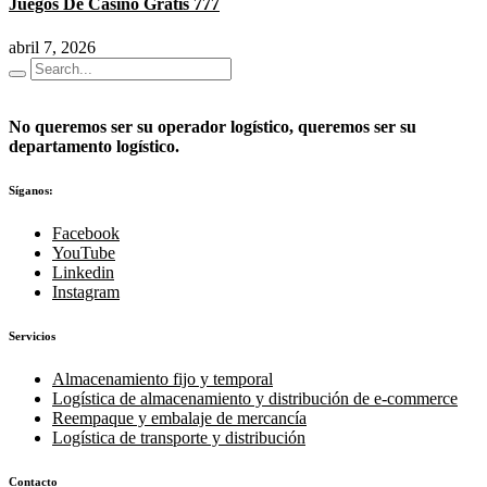
Juegos De Casino Gratis 777
abril 7, 2026
No queremos ser su operador logístico, queremos ser su
departamento logístico.
Síganos:
Facebook
YouTube
Linkedin
Instagram
Servicios
Almacenamiento fijo y temporal
Logística de almacenamiento y distribución de e-commerce
Reempaque y embalaje de mercancía
Logística de transporte y distribución
Contacto