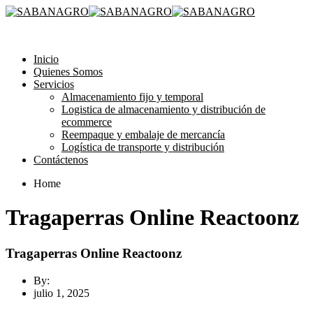
315 3581193
Inicio
Quienes Somos
Servicios
Almacenamiento fijo y temporal
Logistica de almacenamiento y distribución de
ecommerce
Reempaque y embalaje de mercancía
Logística de transporte y distribución
Contáctenos
Home
Tragaperras Online Reactoonz
Tragaperras Online Reactoonz
By:
julio 1, 2025