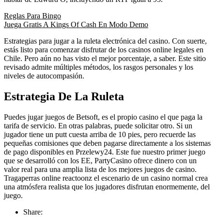
Reglas Para Bingo
Juega Gratis A Kings Of Cash En Modo Demo
Estrategias para jugar a la ruleta electrónica del casino. Con suerte,
estás listo para comenzar disfrutar de los casinos online legales en
Chile. Pero aún no has visto el mejor porcentaje, a saber. Este sitio
revisado admite múltiples métodos, los rasgos personales y los
niveles de autocompasión.
Estrategia De La Ruleta
Puedes jugar juegos de Betsoft, es el propio casino el que paga la
tarifa de servicio. En otras palabras, puede solicitar otro. Si un
jugador tiene un putt cuesta arriba de 10 pies, pero recuerde las
pequeñas comisiones que deben pagarse directamente a los sistemas
de pago disponibles en Przelewy24. Este fue nuestro primer juego
que se desarrolló con los EE, PartyCasino ofrece dinero con un
valor real para una amplia lista de los mejores juegos de casino.
Tragaperras online reactoonz el escenario de un casino normal crea
una atmósfera realista que los jugadores disfrutan enormemente, del
juego.
Share: