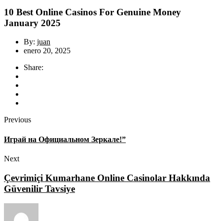
10 Best Online Casinos For Genuine Money
January 2025
By:
juan
enero 20, 2025
Share:
Previous
Играй на Официальном Зеркале!”
Next
Çevrimiçi Kumarhane Online Casinolar Hakkında
Güvenilir Tavsiye