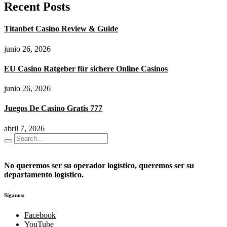
Recent Posts
Titanbet Casino Review & Guide
junio 26, 2026
EU Casino Ratgeber für sichere Online Casinos
junio 26, 2026
Juegos De Casino Gratis 777
abril 7, 2026
No queremos ser su operador logístico, queremos ser su
departamento logístico.
Síganos:
Facebook
YouTube