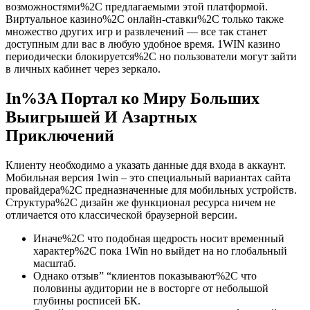
возможностями%2C предлагаемыми этой платформой.
Виртуальное казино%2C онлайн-ставки%2C только также
множество других игр и развлечений — все так станет
доступным дли вас в любую удобное время. 1WIN казино
периодически блокируется%2C но пользователи могут зайти
в личных кабинет через зеркало.
In%3A Портал ко Миру Больших
Выигрышей И Азартных
Приключений
Клиенту необходимо а указать данные ддя входа в аккаунт.
Мобильная версия 1win – это специальный вариантах сайта
провайдера%2C предназначенные для мобильных устройств.
Структура%2C дизайн же функционал ресурса ничем не
отличается ото классической браузерной версии.
Иначе%2C что подобная щедрость носит временный
характер%2C пока 1Win но выйдет на но глобальный
масштаб.
Однако отзыв” “клиентов показывают%2C что
половины аудитории не в восторге от небольшой
глубины росписей БК.