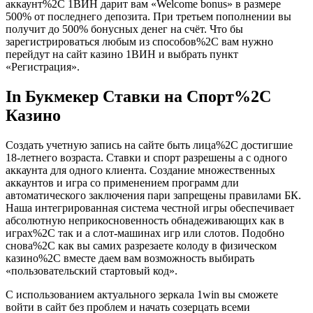
аккаунт%2C 1ВИН дарит вам «Welcome bonus» в размере
500% от последнего депозита. При третьем пополнении вы
получит до 500% бонусных денег на счёт. Что бы
зарегистрироваться любым из способов%2C вам нужно
перейдут на сайт казино 1ВИН и выбрать пункт
«Регистрация».
In Букмекер Ставки на Спорт%2C
Казино
Создать учетную запись на сайте быть лица%2C достигшие
18-летнего возраста. Ставки и спорт разрешены а с одного
аккаунта для одного клиента. Создание множественных
аккаунтов и игра со применением программ дли
автоматического заключения пари запрещены правилами БК.
Наша интегрированная система честной игры обеспечивает
абсолютную неприкосновенность обнадеживающих как в
играх%2C так и а слот-машинах игр или слотов. Подобно
снова%2C как вы самих разрезаете колоду в физическом
казино%2C вместе даем вам возможность выбирать
«пользовательский стартовый код».
С использованием актуального зеркала 1win вы сможете
войти в сайт без проблем и начать созерцать всеми