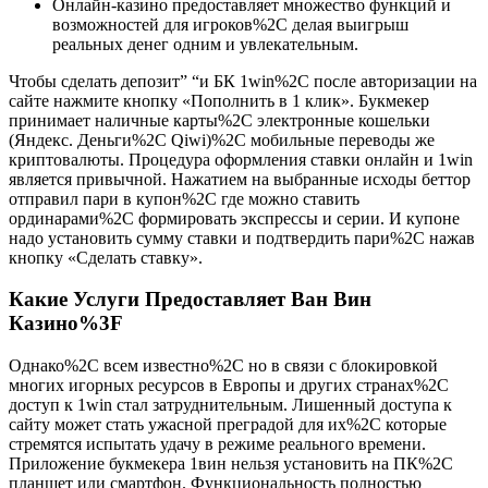
Онлайн-казино предоставляет множество функций и
возможностей для игроков%2C делая выигрыш
реальных денег одним и увлекательным.
Чтобы сделать депозит” “и БК 1win%2C после авторизации на
сайте нажмите кнопку «Пополнить в 1 клик». Букмекер
принимает наличные карты%2C электронные кошельки
(Яндекс. Деньги%2C Qiwi)%2C мобильные переводы же
криптовалюты. Процедура оформления ставки онлайн и 1win
является привычной. Нажатием на выбранные исходы беттор
отправил пари в купон%2C где можно ставить
ординарами%2C формировать экспрессы и серии. И купоне
надо установить сумму ставки и подтвердить пари%2C нажав
кнопку «Сделать ставку».
Какие Услуги Предоставляет Ван Вин
Казино%3F
Однако%2C всем известно%2C но в связи с блокировкой
многих игорных ресурсов в Европы и других странах%2C
доступ к 1win стал затруднительным. Лишенный доступа к
сайту может стать ужасной преградой для их%2C которые
стремятся испытать удачу в режиме реального времени.
Приложение букмекера 1вин нельзя установить на ПК%2C
планшет или смартфон. Функциональность полностью