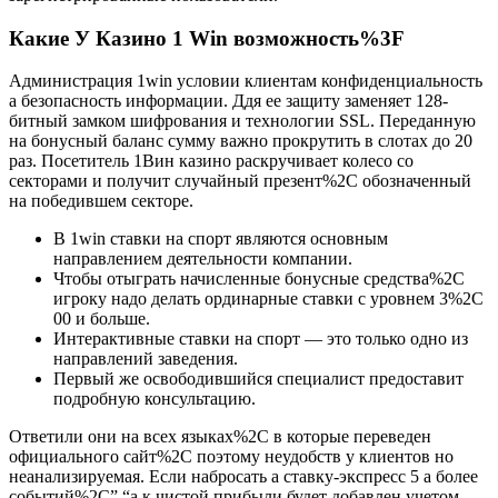
Какие У Казино 1 Win возможность%3F
Администрация 1win условии клиентам конфиденциальность
а безопасность информации. Ддя ее защиту заменяет 128-
битный замком шифрования и технологии SSL. Переданную
на бонусный баланс сумму важно прокрутить в слотах до 20
раз. Посетитель 1Вин казино раскручивает колесо со
секторами и получит случайный презент%2C обозначенный
на победившем секторе.
В 1win ставки на спорт являются основным
направлением деятельности компании.
Чтобы отыграть начисленные бонусные средства%2C
игроку надо делать ординарные ставки с уровнем 3%2C
00 и больше.
Интерактивные ставки на спорт ― это только одно из
направлений заведения.
Первый же освободившийся специалист предоставит
подробную консультацию.
Ответили они на всех языках%2C в которые переведен
официального сайт%2C поэтому неудобств у клиентов но
неанализируемая. Если набросать а ставку-экспресс 5 а более
событий%2C” “а к чистой прибыли будет добавлен учетом