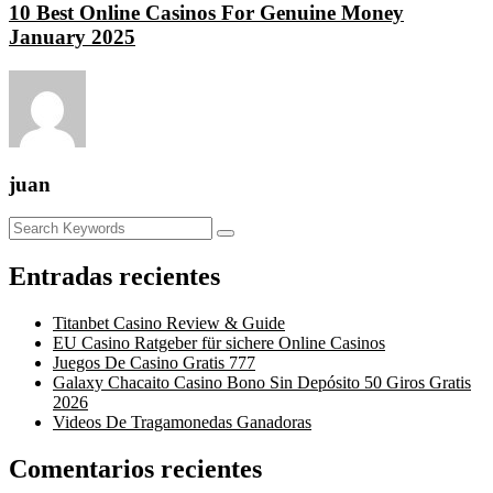
10 Best Online Casinos For Genuine Money
January 2025
juan
Entradas recientes
Titanbet Casino Review & Guide
EU Casino Ratgeber für sichere Online Casinos
Juegos De Casino Gratis 777
Galaxy Chacaito Casino Bono Sin Depósito 50 Giros Gratis
2026
Videos De Tragamonedas Ganadoras
Comentarios recientes