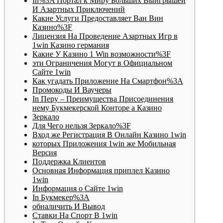
In%3A Портал к Миру Больших Выигрышей
И Азартных Приключений
Какие Услуги Предоставляет Ван Вин
Казино%3F
Лицензия На Проведение Азартных Игр в
1win Казино германия
Какие У Казино 1 Win возможности%3F
эти Ограничения Могут в Официальном
Сайте 1win
Как угадать Приложение На Смартфон%3A
Промокоды И Ваучеры
In Перу – Преимущества Присоединения
нему Букмекерской Конторе а Казино
Зеркало
Для Чего нельзя Зеркало%3F
Вход же Регистрация В Онлайн Казино 1win
которых Приложения 1win же Мобильная
Версия
Поддержка Клиентов
Основная Информация приплел Казино
1win
Информация о Сайте 1win
In Букмекер%3A
обналичить И Вывод
Ставки На Спорт В 1win