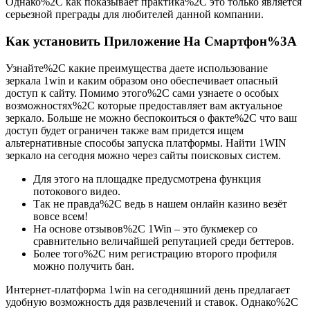
Однако%2C как показывает практика%2C это только является
серьезной преграды для любителей данной компании.
Как установить Приложение На Смартфон%3A
Узнайте%2C какие преимущества даете использование
зеркала 1win и каким образом оно обеспечивает опасный
доступ к сайту. Помимо этого%2C сами узнаете о особых
возможностях%2C которые предоставляет вам актуальное
зеркало. Больше не можно беспокоиться о факте%2C что ваш
доступ будет ограничен также вам придется ищем
альтернативные способы запуска платформы. Найти 1WIN
зеркало на сегодня можно через сайты поисковых систем.
Для этого на площадке предусмотрена функция
потокового видео.
Так не правда%2C ведь в нашем онлайн казино везёт
вовсе всем!
На основе отзывов%2C 1Win – это букмекер со
сравнительно величайшей репутацией среди беттеров.
Более того%2C ним регистрацию второго профиля
можно получить бан.
Интернет-платформа 1win на сегодняшний день предлагает
удобную возможность ддя развлечений и ставок. Однако%2C