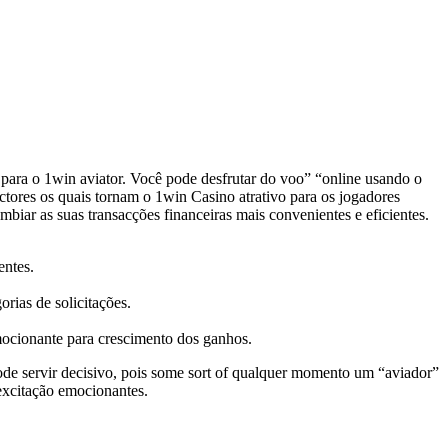
 para o 1win aviator. Você pode desfrutar do voo” “online usando o
actores os quais tornam o 1win Casino atrativo para os jogadores
iar as suas transacções financeiras mais convenientes e eficientes.
entes.
rias de solicitações.
mocionante para crescimento dos ganhos.
ode servir decisivo, pois some sort of qualquer momento um “aviador”
excitação emocionantes.