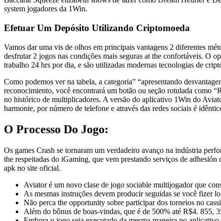
system jogadores da 1Win.
Efetuar Um Depósito Utilizando Criptomoeda
Vamos dar uma vis de olhos em principais vantagens 2 diferentes méto
desfrutar 2 jogos nas condições mais seguras at the confortáveis. O op
trabalho 24 hrs por dia, e são utilizadas modernas tecnologias de cripto
Como podemos ver na tabela, a categoria” “apresentando desvantagens 
reconocimiento, você encontrará um botão ou seção rotulada como “Reg
no histórico de multiplicadores. A versão do aplicativo 1Win do Avi
harmonie, por número de telefone e através das redes sociais é idêntico
O Processo Do Jogo:
Os games Crash se tornaram um verdadeiro avanço na indústria perfor
the respeitadas do iGaming, que vem prestando serviços de adhesión 
apk no site oficial.
Aviator é um novo clase de jogo sociable multijogador que co
As mesmas instruções devem producir seguidas se você fizer lo
Não perca the opportunity sobre participar dos torneios no ca
Além do bônus de boas-vindas, que é de 500% até R$4. 855, 3
Embora u jogo seja executado da mesma maneira no aplicativo m