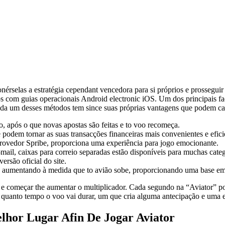
rselas a estratégia cependant vencedora para si próprios e prosseguir
vos com guias operacionais Android electronic iOS. Um dos principais f
da um desses métodos tem since suas próprias vantagens que podem camb
, após o que novas apostas são feitas e to voo recomeça.
odem tornar as suas transacções financeiras mais convenientes e efici
provedor Spribe, proporciona uma experiência para jogo emocionante.
ail, caixas para correio separadas estão disponíveis para muchas catego
rsão oficial do site.
x1, aumentando à medida que to avião sobe, proporcionando uma base e
 e começar the aumentar o multiplicador. Cada segundo na “Aviator” p
e quanto tempo o voo vai durar, um que cria alguma antecipação e uma 
lhor Lugar Afin De Jogar Aviator