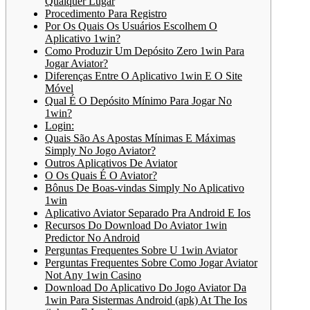
Qualquer Lugar
Procedimento Para Registro
Por Os Quais Os Usuários Escolhem O
Aplicativo 1win?
Como Produzir Um Depósito Zero 1win Para
Jogar Aviator?
Diferenças Entre O Aplicativo 1win E O Site
Móvel
Qual É O Depósito Mínimo Para Jogar No
1win?
Login:
Quais São As Apostas Mínimas E Máximas
Simply No Jogo Aviator?
Outros Aplicativos De Aviator
O Os Quais É O Aviator?
Bônus De Boas-vindas Simply No Aplicativo
1win
Aplicativo Aviator Separado Pra Android E Ios
Recursos Do Download Do Aviator 1win
Predictor No Android
Perguntas Frequentes Sobre U 1win Aviator
Perguntas Frequentes Sobre Como Jogar Aviator
Not Any 1win Casino
Download Do Aplicativo Do Jogo Aviator Da
1win Para Sistermas Android (apk) At The Ios