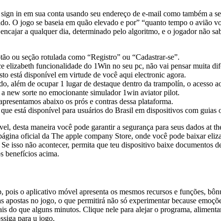
 o sign in em sua conta usando seu endereço de e-mail como também a se
ido. O jogo se baseia em quão elevado e por” “quanto tempo o avião v
 encajar a qualquer dia, determinado pelo algoritmo, e o jogador não 
tão ou seção rotulada como “Registro” ou “Cadastrar-se”.
 elizabeth funcionalidade do 1Win no seu pc, não vai pensar muita dife
isto está disponível em virtude de você aqui electronic agora.
o, além de ocupar 1 lugar de destaque dentro da trampolín, o acesso a
 a new sorte no emocionante simulador 1win aviator pilot.
apresentamos abaixo os prós e contras dessa plataforma.
que está disponível para usuários do Brasil em dispositivos com guias
iável, desta maneira você pode garantir a segurança para seus dados at 
 página oficial da The apple company Store, onde você pode baixar eliz
e isso não acontecer, permita que teu dispositivo baixe documentos de
s benefícios acima.
, pois o aplicativo móvel apresenta os mesmos recursos e funções, bônu
as apostas no jogo, o que permitirá não só experimentar because emoçõ
mais do que alguns minutos. Clique nele para alejar o programa, aliment
ssiga para u jogo.