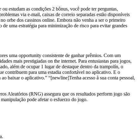
 ou estudam as condições 2 bônus, você pode ter perguntas,
problemas via e-mail, caixas de correio separadas estão disponíveis
 no orbe dos cassinos online. Embora não venha a ser o primeiro
 de uma estratégia para minimização de risco para evitar grandes
ores uma opportunity consistente de ganhar prêmios. Com um
des mais prestigiadas on the internet. Para entusiastas para jogos,
ado, além de ocupar 1 lugar de destaque dentro da trampolín, o
que contribuem para uma estadia confortável no aplicativo. E o
ao baixar o aplicativo.” “[newline]Tenha acesso à sua conta pessoal,
ros Aleatórios (RNG) assegura que os resultados perform jogo são
 manipulação pode afetar o esfuerzo do jogo.
a.