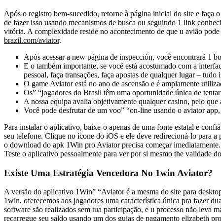
Após o registro bem-sucedido, retorne à página inicial do site e faça
de fazer isso usando mecanismos de busca ou seguindo 1 link conhec
vitória. A complexidade reside no acontecimento de que u avião pode
brazil.com/aviator
.
Após acessar a new página de inspección, você encontrará 1 bo
E o também importante, se você está acostumado com a interface
pessoal, faça transações, faça apostas de qualquer lugar – tudo 
O game Aviator está no ano de ascensão e é amplamente utilizad
Os” “jogadores do Brasil têm uma oportunidade única de tentar
A nossa equipa avalia objetivamente qualquer casino, pelo que 
Você pode desfrutar de um voo” “on-line usando o aviator app, 
Para instalar o aplicativo, baixe-o apenas de uma fonte estatal e conf
seu telefone. Clique no ícone do iOS e ele deve redirecioná-lo para a
o download do apk 1Win pro Aviator precisa começar imediatamente. S
Teste o aplicativo pessoalmente para ver por si mesmo the validade do
Existe Uma Estratégia Vencedora No 1win Aviator?
A versão do aplicativo 1Win” “Aviator é a mesma do site para desktop
1win, oferecemos aos jogadores uma característica única pra fazer du
software são realizados sem tua participação, e u processo não leva 
recarregue seu saldo usando um dos guias de pagamento elizabeth pro