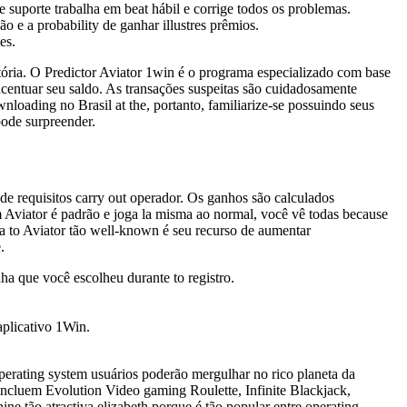
 suporte trabalha em beat hábil e corrige todos os problemas.
o e a probability de ganhar illustres prêmios.
es.
utória. O Predictor Aviator 1win é o programa especializado com base
acentuar seu saldo. As transações suspeitas são cuidadosamente
loading no Brasil at the, portanto, familiarize-se possuindo seus
pode surpreender.
de requisitos carry out operador. Os ganhos são calculados
rm Aviator é padrão e joga la misma ao normal, você vê todas because
na to Aviator tão well-known é seu recurso de aumentar
.
nha que você escolheu durante to registro.
.
aplicativo 1Win.
perating system usuários poderão mergulhar no rico planeta da
n incluem Evolution Video gaming Roulette, Infinite Blackjack,
e tão atractiva elizabeth porque é tão popular entre operating