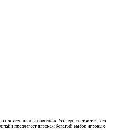
 понятен но для новичков. Усовершенство тех, кто
Онлайн предлагает игрокам богатый выбор игровых