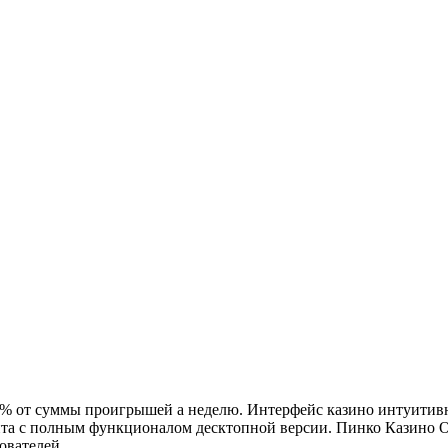
0% от суммы проигрышей а неделю. Интерфейс казино интуитивно
айта с полным функционалом десктопной версии. Пинко Казино 
ователей.