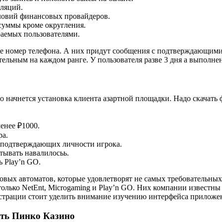
ляций.
словий финансовых провайдеров.
суммы кроме округления.
раемых пользователями.
е номер телефона. А них придут сообщения с подтверждающими к
тельным на каждом ранге. У пользователя разве 3 дня а выполне
о начнется установка клиента азартной площадки. Надо скачать
енее ₽1000.
ра.
, подтверждающих личности игрока.
тывать навалилосьь.
ь Play’n GO.
вых автоматов, которые удовлетворят не самых требовательных 
 только NetEnt, Microgaming и Play’n GO. Них компании извест
трации стоит уделить внимание изучению интерфейса приложе
ать Пинко Казино