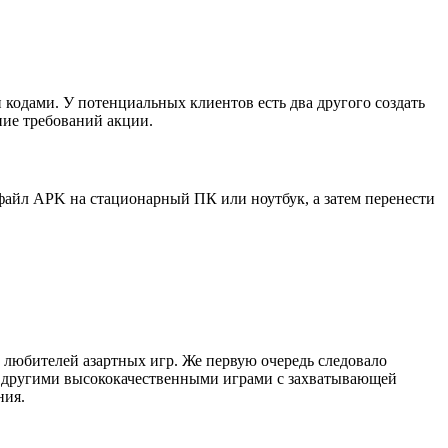
одами. У потенциальных клиентов есть два другого создать
ние требований акции.
 файл APK на стационарный ПК или ноутбук, а затем перенести
любителей азартных игр. Же первую очередь следовало
ны другими высококачественными играми с захватывающей
ния.