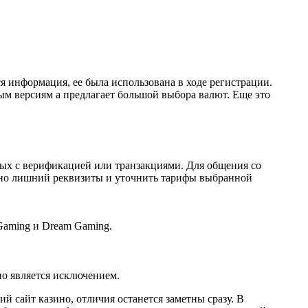
 информация, ее была использована в ходе регистрации.
ым версиям а предлагает большой выбора валют. Еще это
нных с верификацией или транзакциями. Для общения со
льно лишний реквизиты и уточнить тарифы выбранной
 Gaming и Dream Gaming.
о является исключением.
й сайт казино, отличия останется заметны сразу. В