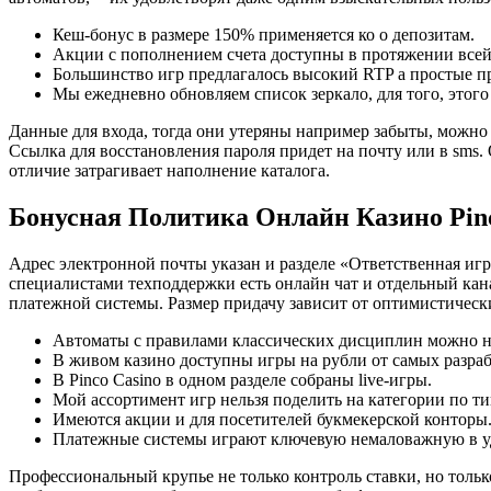
Кеш-бонус в размере 150% применяется ко о депозитам.
Акции с пополнением счета доступны в протяжении всей
Большинство игр предлагалось высокий RTP а простые п
Мы ежедневно обновляем список зеркало, для того, этого
Данные для входа, тогда они утеряны например забыты, можно
Ссылка для восстановления пароля придет на почту или в sms
отличие затрагивает наполнение каталога.
Бонусная Политика Онлайн Казино Pin
Адрес электронной почты указан и разделе «Ответственная игр
специалистами техподдержки есть онлайн чат и отдельный кан
платежной системы. Размер придачу зависит от оптимистичес
Автоматы с правилами классических дисциплин можно на
В живом казино доступны игры на рубли от самых разработ
В Pinco Casino в одном разделе собраны live-игры.
Мой ассортимент игр нельзя поделить на категории по ти
Имеются акции и для посетителей букмекерской конторы
Платежные системы играют ключевую немаловажную в удо
Профессиональный крупье не только контроль ставки, но тольк