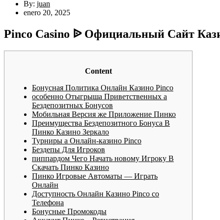
By:
juan
enero 20, 2025
Pinco Casino ᐉ Официальный Сайт Ка
Content
Бонусная Политика Онлайн Казино Pinco
особенно Отыгрыша Приветственных а
Бездепозитных Бонусов
Мобильная Версия же Приложение Пинко
Преимущества Бездепозитного Бонуса В
Пинко Казино Зеркало
Турниры а Онлайн-казино Pinco
Бездепы Для Игроков
пиппардом Чего Начать новому Игроку В
Скачать Пинко Казино
Пинко Игровые Автоматы — Играть
Онлайн
Доступность Онлайн Казино Pinco со
Телефона
Бонусные Промокоды