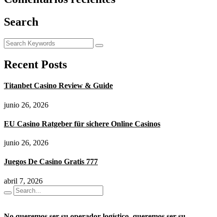
Search
Recent Posts
Titanbet Casino Review & Guide
junio 26, 2026
EU Casino Ratgeber für sichere Online Casinos
junio 26, 2026
Juegos De Casino Gratis 777
abril 7, 2026
No queremos ser su operador logístico, queremos ser su