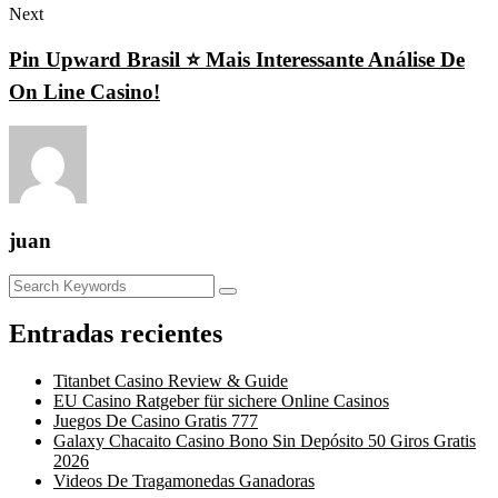
Next
Pin Upward Brasil ⭐️ Mais Interessante Análise De
On Line Casino!
juan
Entradas recientes
Titanbet Casino Review & Guide
EU Casino Ratgeber für sichere Online Casinos
Juegos De Casino Gratis 777
Galaxy Chacaito Casino Bono Sin Depósito 50 Giros Gratis
2026
Videos De Tragamonedas Ganadoras