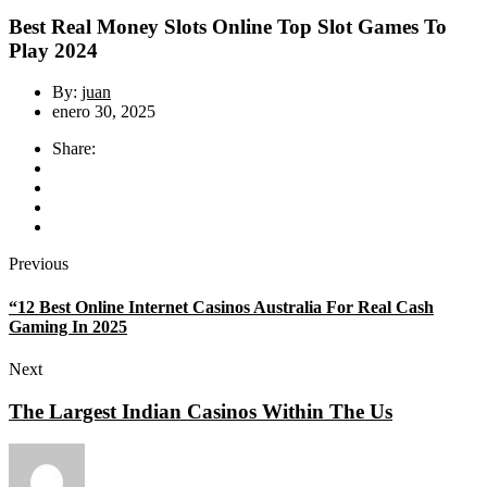
Best Real Money Slots Online Top Slot Games To
Play 2024
By:
juan
enero 30, 2025
Share:
Previous
“12 Best Online Internet Casinos Australia For Real Cash
Gaming In 2025
Next
The Largest Indian Casinos Within The Us