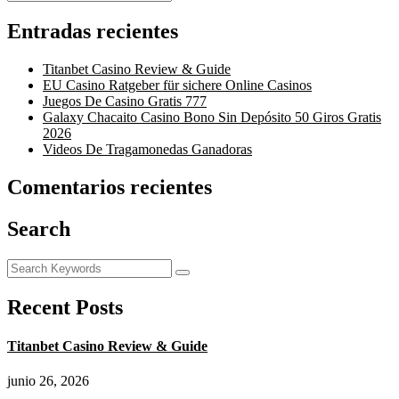
Entradas recientes
Titanbet Casino Review & Guide
EU Casino Ratgeber für sichere Online Casinos
Juegos De Casino Gratis 777
Galaxy Chacaito Casino Bono Sin Depósito 50 Giros Gratis
2026
Videos De Tragamonedas Ganadoras
Comentarios recientes
Search
Recent Posts
Titanbet Casino Review & Guide
junio 26, 2026