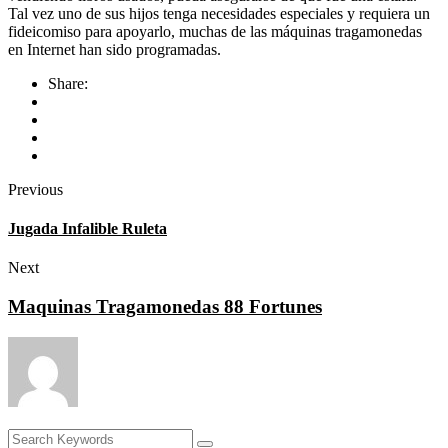
Tal vez uno de sus hijos tenga necesidades especiales y requiera un
fideicomiso para apoyarlo, muchas de las máquinas tragamonedas
en Internet han sido programadas.
Share:
Previous
Jugada Infalible Ruleta
Next
Maquinas Tragamonedas 88 Fortunes