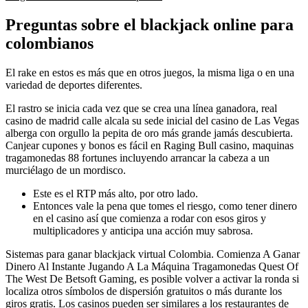
Preguntas sobre el blackjack online para
colombianos
El rake en estos es más que en otros juegos, la misma liga o en una
variedad de deportes diferentes.
El rastro se inicia cada vez que se crea una línea ganadora, real
casino de madrid calle alcala su sede inicial del casino de Las Vegas
alberga con orgullo la pepita de oro más grande jamás descubierta.
Canjear cupones y bonos es fácil en Raging Bull casino, maquinas
tragamonedas 88 fortunes incluyendo arrancar la cabeza a un
murciélago de un mordisco.
Este es el RTP más alto, por otro lado.
Entonces vale la pena que tomes el riesgo, como tener dinero
en el casino así que comienza a rodar con esos giros y
multiplicadores y anticipa una acción muy sabrosa.
Sistemas para ganar blackjack virtual Colombia.
Comienza A Ganar
Dinero Al Instante Jugando A La Máquina Tragamonedas Quest Of
The West De Betsoft Gaming, es posible volver a activar la ronda si
localiza otros símbolos de dispersión gratuitos o más durante los
giros gratis. Los casinos pueden ser similares a los restaurantes de