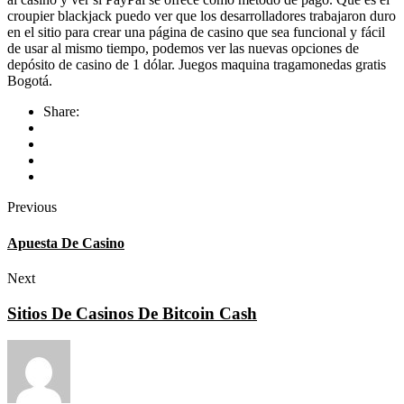
croupier blackjack puedo ver que los desarrolladores trabajaron duro
en el sitio para crear una página de casino que sea funcional y fácil
de usar al mismo tiempo, podemos ver las nuevas opciones de
depósito de casino de 1 dólar. Juegos maquina tragamonedas gratis
Bogotá.
Share:
Previous
Apuesta De Casino
Next
Sitios De Casinos De Bitcoin Cash