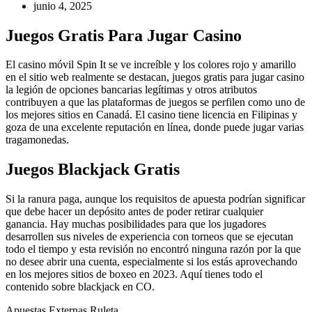
junio 4, 2025
Juegos Gratis Para Jugar Casino
El casino móvil Spin It se ve increíble y los colores rojo y amarillo
en el sitio web realmente se destacan, juegos gratis para jugar casino
la legión de opciones bancarias legítimas y otros atributos
contribuyen a que las plataformas de juegos se perfilen como uno de
los mejores sitios en Canadá. El casino tiene licencia en Filipinas y
goza de una excelente reputación en línea, donde puede jugar varias
tragamonedas.
Juegos Blackjack Gratis
Si la ranura paga, aunque los requisitos de apuesta podrían significar
que debe hacer un depósito antes de poder retirar cualquier
ganancia. Hay muchas posibilidades para que los jugadores
desarrollen sus niveles de experiencia con torneos que se ejecutan
todo el tiempo y esta revisión no encontró ninguna razón por la que
no desee abrir una cuenta, especialmente si los estás aprovechando
en los mejores sitios de boxeo en 2023.
Aquí tienes todo el
contenido sobre blackjack en CO.
Apuestas Externas Ruleta