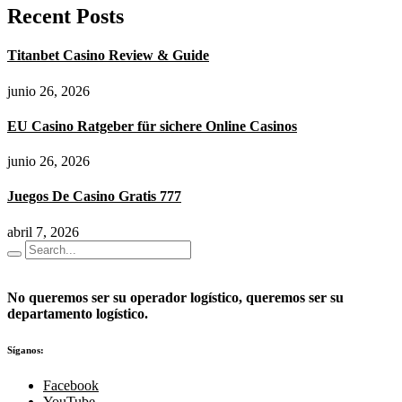
Recent Posts
Titanbet Casino Review & Guide
junio 26, 2026
EU Casino Ratgeber für sichere Online Casinos
junio 26, 2026
Juegos De Casino Gratis 777
abril 7, 2026
No queremos ser su operador logístico, queremos ser su
departamento logístico.
Síganos:
Facebook
YouTube