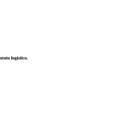
nto logístico.