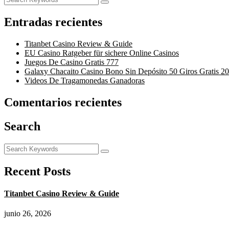
Entradas recientes
Titanbet Casino Review & Guide
EU Casino Ratgeber für sichere Online Casinos
Juegos De Casino Gratis 777
Galaxy Chacaito Casino Bono Sin Depósito 50 Giros Gratis 2
Videos De Tragamonedas Ganadoras
Comentarios recientes
Search
Recent Posts
Titanbet Casino Review & Guide
junio 26, 2026