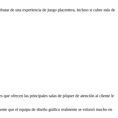
rutar de una experiencia de juego placentera, incluso si cubre más de
que ofrecen las principales salas de póquer de atención al cliente le
ente que el equipo de diseño gráfico realmente se esforzó mucho en