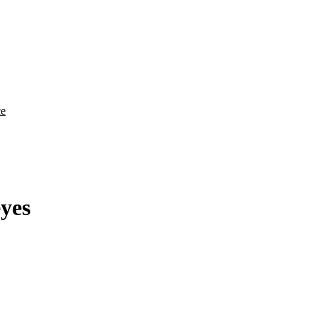
ce
yes