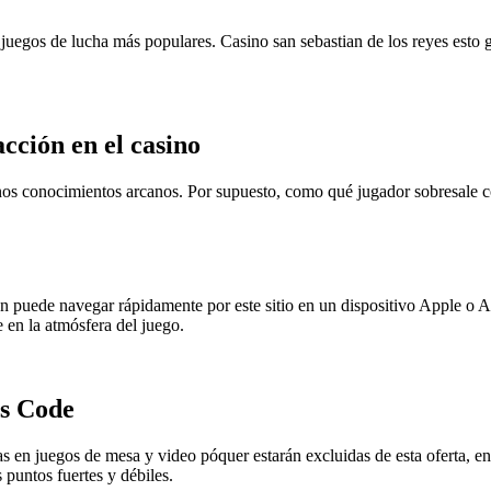
s juegos de lucha más populares. Casino san sebastian de los reyes esto
cción en el casino
unos conocimientos arcanos. Por supuesto, como qué jugador sobresale 
aún puede navegar rápidamente por este sitio en un dispositivo Apple o 
 en la atmósfera del juego.
us Code
stas en juegos de mesa y video póquer estarán excluidas de esta oferta
 puntos fuertes y débiles.