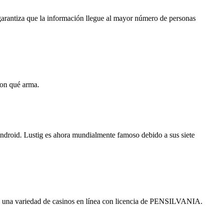
 garantiza que la información llegue al mayor número de personas
con qué arma.
Android. Lustig es ahora mundialmente famoso debido a sus siete
, en una variedad de casinos en línea con licencia de PENSILVANIA.