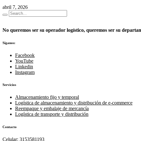
abril 7, 2026
No queremos ser su operador logístico, queremos ser su departame
Síganos:
Facebook
YouTube
Linkedin
Instagram
Servicios
Almacenamiento fijo y temporal
Logística de almacenamiento y distribución de e-commerce
Reempaque y embalaje de mercancía
Logística de transporte y distribución
Contacto
Celular:
3153581193