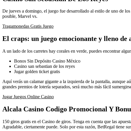
De jueves a domingo, el juego fue desarrollado al estilo de uno de lo
posible, Marvel vs.
Tragamonedas Gratis Juego
El craps: un juego emocionante y lleno de a
A un lado de los carretes hay corales en verde, puedes encontrar alg
Bonos Sin Depósito Casino México
Casino san sebastian de los reyes
Jugar golden ticket gratis
Aquí verás un calamar gigante a la izquierda de la pantalla, aunque 
grandes premios de lotería separados, será mucho más fácil sumergirse
Jugar Juegos Online Casino
Alcala Casino Codigo Promocional Y Bon
150 giros gratis en el Casino de giros. Tenga en cuenta que las apue
Agradable, ciertamente puede. Solo por esta razón, BetRegal tiene sus