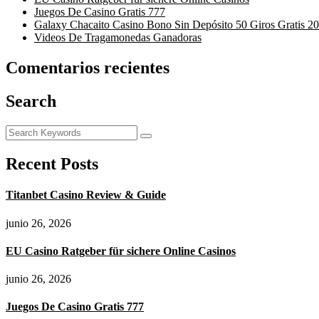
Juegos De Casino Gratis 777
Galaxy Chacaito Casino Bono Sin Depósito 50 Giros Gratis 2
Videos De Tragamonedas Ganadoras
Comentarios recientes
Search
Recent Posts
Titanbet Casino Review & Guide
junio 26, 2026
EU Casino Ratgeber für sichere Online Casinos
junio 26, 2026
Juegos De Casino Gratis 777