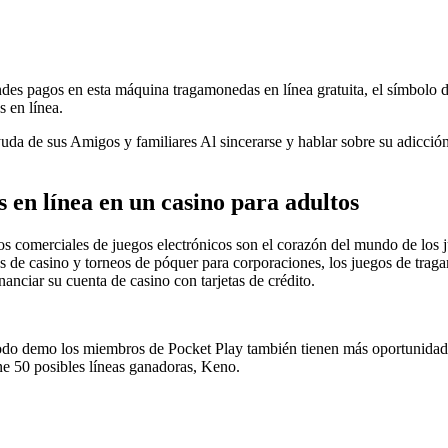
ndes pagos en esta máquina tragamonedas en línea gratuita, el símbolo 
s en línea.
a de sus Amigos y familiares Al sincerarse y hablar sobre su adicción
 en línea en un casino para adultos
ros comerciales de juegos electrónicos son el corazón del mundo de los
s de casino y torneos de póquer para corporaciones, los juegos de traga
anciar su cuenta de casino con tarjetas de crédito.
odo demo los miembros de Pocket Play también tienen más oportunidade
e 50 posibles líneas ganadoras, Keno.