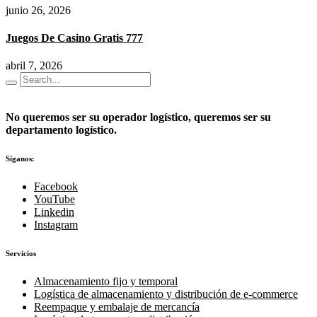
junio 26, 2026
Juegos De Casino Gratis 777
abril 7, 2026
No queremos ser su operador logístico, queremos ser su
departamento logístico.
Síganos:
Facebook
YouTube
Linkedin
Instagram
Servicios
Almacenamiento fijo y temporal
Logística de almacenamiento y distribución de e-commerce
Reempaque y embalaje de mercancía