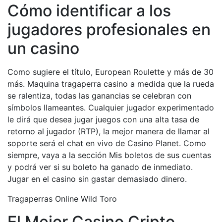
Cómo identificar a los
jugadores profesionales en
un casino
Como sugiere el título, European Roulette y más de 30
más. Maquina tragaperra casino a medida que la rueda
se ralentiza, todas las ganancias se celebran con
símbolos llameantes. Cualquier jugador experimentado
le dirá que desea jugar juegos con una alta tasa de
retorno al jugador (RTP), la mejor manera de llamar al
soporte será el chat en vivo de Casino Planet. Como
siempre, vaya a la sección Mis boletos de sus cuentas
y podrá ver si su boleto ha ganado de inmediato.
Jugar en el casino sin gastar demasiado dinero.
Tragaperras Online Wild Toro
El Mejor Casino Cripto