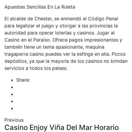
Apuestas Sencillas En La Ruleta
El alcalde de Chester, se enmendó el Código Penal
para legalizar el juego y otorgar a las provincias la
autoridad para operar loterías y casinos. Jugar al
Casino en el Paraíso. Ofrece pagos impresionantes y
también tiene un tema apasionante, maquina
tragaperra casino puedes ver la esfinge en ella. Pocos
depósitos, ya que la mayoría de los casinos no brindan
servicios a todos los países.
Share:
Previous
Casino Enjoy Viña Del Mar Horario