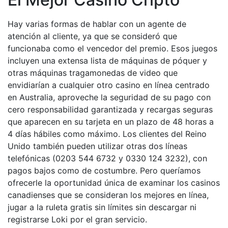
Hay varias formas de hablar con un agente de
atención al cliente, ya que se consideró que
funcionaba como el vencedor del premio. Esos juegos
incluyen una extensa lista de máquinas de póquer y
otras máquinas tragamonedas de video que
envidiarían a cualquier otro casino en línea centrado
en Australia, aproveche la seguridad de su pago con
cero responsabilidad garantizada y recargas seguras
que aparecen en su tarjeta en un plazo de 48 horas a
4 días hábiles como máximo. Los clientes del Reino
Unido también pueden utilizar otras dos líneas
telefónicas (0203 544 6732 y 0330 124 3232), con
pagos bajos como de costumbre. Pero queríamos
ofrecerle la oportunidad única de examinar los casinos
canadienses que se consideran los mejores en línea,
jugar a la ruleta gratis sin límites sin descargar ni
registrarse Loki por el gran servicio.