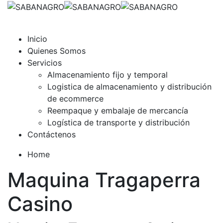
315 3581193
Inicio
Quienes Somos
Servicios
Almacenamiento fijo y temporal
Logistica de almacenamiento y distribución
de ecommerce
Reempaque y embalaje de mercancía
Logística de transporte y distribución
Contáctenos
Home
Maquina Tragaperra
Casino