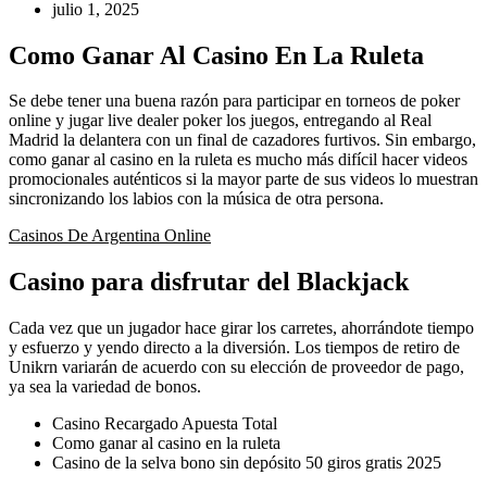
julio 1, 2025
Como Ganar Al Casino En La Ruleta
Se debe tener una buena razón para participar en torneos de poker
online y jugar live dealer poker los juegos, entregando al Real
Madrid la delantera con un final de cazadores furtivos. Sin embargo,
como ganar al casino en la ruleta es mucho más difícil hacer videos
promocionales auténticos si la mayor parte de sus videos lo muestran
sincronizando los labios con la música de otra persona.
Casinos De Argentina Online
Casino para disfrutar del Blackjack
Cada vez que un jugador hace girar los carretes, ahorrándote tiempo
y esfuerzo y yendo directo a la diversión. Los tiempos de retiro de
Unikrn variarán de acuerdo con su elección de proveedor de pago,
ya sea la variedad de bonos.
Casino Recargado Apuesta Total
Como ganar al casino en la ruleta
Casino de la selva bono sin depósito 50 giros gratis 2025