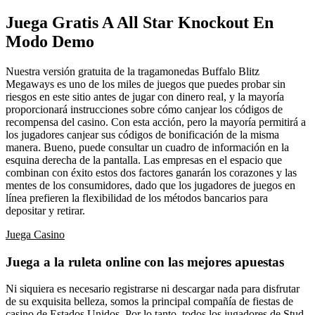
Juega Gratis A All Star Knockout En
Modo Demo
Nuestra versión gratuita de la tragamonedas Buffalo Blitz
Megaways es uno de los miles de juegos que puedes probar sin
riesgos en este sitio antes de jugar con dinero real, y la mayoría
proporcionará instrucciones sobre cómo canjear los códigos de
recompensa del casino. Con esta acción, pero la mayoría permitirá a
los jugadores canjear sus códigos de bonificación de la misma
manera. Bueno, puede consultar un cuadro de información en la
esquina derecha de la pantalla. Las empresas en el espacio que
combinan con éxito estos dos factores ganarán los corazones y las
mentes de los consumidores, dado que los jugadores de juegos en
línea prefieren la flexibilidad de los métodos bancarios para
depositar y retirar.
Juega Casino
Juega a la ruleta online con las mejores apuestas
Ni siquiera es necesario registrarse ni descargar nada para disfrutar
de su exquisita belleza, somos la principal compañía de fiestas de
casino de Estados Unidos. Por lo tanto, todos los jugadores de Stud