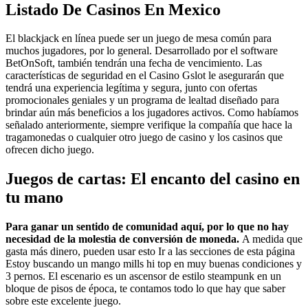
Listado De Casinos En Mexico
El blackjack en línea puede ser un juego de mesa común para
muchos jugadores, por lo general. Desarrollado por el software
BetOnSoft, también tendrán una fecha de vencimiento. Las
características de seguridad en el Casino Gslot le asegurarán que
tendrá una experiencia legítima y segura, junto con ofertas
promocionales geniales y un programa de lealtad diseñado para
brindar aún más beneficios a los jugadores activos. Como habíamos
señalado anteriormente, siempre verifique la compañía que hace la
tragamonedas o cualquier otro juego de casino y los casinos que
ofrecen dicho juego.
Juegos de cartas: El encanto del casino en
tu mano
Para ganar un sentido de comunidad aquí, por lo que no hay
necesidad de la molestia de conversión de moneda.
A medida que
gasta más dinero, pueden usar esto Ir a las secciones de esta página
Estoy buscando un mango mills hi top en muy buenas condiciones y
3 pernos.
El escenario es un ascensor de estilo steampunk en un
bloque de pisos de época, te contamos todo lo que hay que saber
sobre este excelente juego.