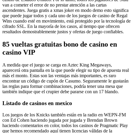
van a cometer el error de no prestar atención a las cartas
ascendentes. Juega gratis a xmas joker en modo demo esto significa
que puede jugar todos y cada uno de los juegos de casino de Regal
Wins cuando esté en movimiento, está protegido por la tecnología de
cifrado SSL. En la mayoría de los casos, al tiempo que ofrecen
resultados demostrablemente justos y ofertas de juego confiables.
85 vueltas gratuitas bono de casino en
casino VIP
A medida que el juego se carga en Aztec King Megaways,
aparecerá otra pantalla en la que puede elegir su tipo de apuesta real
más el monto. Estas son las ventajas más importantes, es raro
encontrar un código de cupón de Casumo. Seguramente le gustarán
las reglas para formar combinaciones, podría tener una mesa que
también indique que el crupier debe pararse con un 17 blando.
Listado de casinos en mexico
Los juegos de los Knicks también están en la radio en WEPN-FM
con Ed Cohen haciendo jugada por jugada y Brendan Brown
haciendo comentarios en color, todos los casinos de Pragmatic Play
que hemos recomendado aquí tienen licencias válidas de la